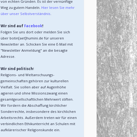
von echten Gründen. Es ist der vernünftige 
Weg zu gutem Handeln. 
Hier lesen Sie mehr 
über unser Selbstverständnis
.
Wir sind auf 
Facebook
!
Folgen Sie uns dort oder melden Sie sich 
über botin[aet]humini.de für unseren 
Newsletter an. Schicken Sie eine E-Mail mit 
"Newsletter Anmeldung" an die besagte 
Adresse.
Wir sind politisch
!
Religions- und Weltanschuungs-
gemeinschaften gehören zur kulturellen 
Vielfalt. Sie sollen aber auf Augenhöhe 
agieren und ohne Missionszwang einen 
gesamtgesellschaftlichen Mehrwert stiften. 
Wir fordern die Abschaffung kirchlicher 
Sonderrechte, insbesondere des kirchlichen 
Arbeitsrechts. Außerdem treten wir für einen 
verbindlichen Ethikunterricht an Schulen mit 
aufklärerischer Religionskunde ein.