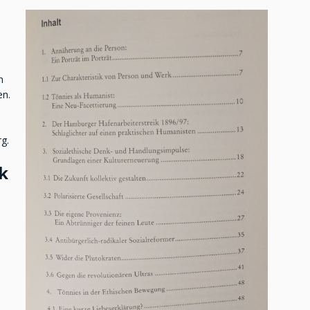
m
en.
g.
k