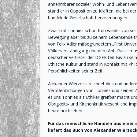
annehmbarer sozialer Wohn- und Lebensverhä
stand er in Opposition zu Kräften, die bei d
handelnde Gesellschaft hervorzubringen.
Zwar trat Tönnies schon früh wieder von sei
Bewegung aber bis zu seinem Lebensende tre
von Felix Adler mitbegründetem „First Unive
Völkerverständigung und dem Anti-Rassismus
deutscher Vertreter der DGEK teil. Bis zu sei
Ethische Kultur und stand in Kontakt mit Phi
Persönlichkeiten seiner Zeit.
Alexander Wierzock zeichnet dies und andere
Veröffentlichungen von Tönnies und seinen Z
es uns Tönnies als Ethiker greifbar macht un
Obrigkeits- und Kirchenkritik wesentliche Impu
heute noch leben.
Für das menschliche Handeln aus einer
liefert das Buch von Alexander Wierzock