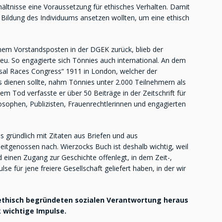
ltnisse eine Voraussetzung für ethisches Verhalten. Damit
er Bildung des Individuums ansetzen wollten, um eine ethisch
nem Vorstandsposten in der DGEK zurück, blieb der
u. So engagierte sich Tönnies auch international. An dem
rsal Races Congress“ 1911 in London, welcher der
 dienen sollte, nahm Tönnies unter 2.000 Teilnehmern als
nem Tod verfasste er über 50 Beiträge in der Zeitschrift für
losophen, Publizisten, Frauenrechtlerinnen und engagierten
s gründlich mit Zitaten aus Briefen und aus
eitgenossen nach. Wierzocks Buch ist deshalb wichtig, weil
d einen Zugang zur Geschichte offenlegt, in dem Zeit-,
lse für jene freiere Gesellschaft geliefert haben, in der wir
 ethisch begründeten sozialen Verantwortung heraus
 wichtige Impulse.