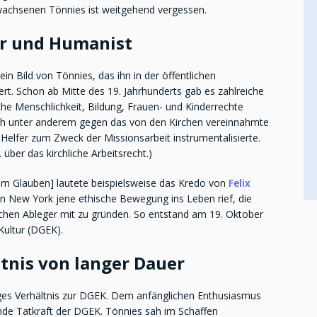
achsenen Tönnies ist weitgehend vergessen.
er und Humanist
ein Bild von Tönnies, das ihn in der öffentlichen
ert. Schon ab Mitte des 19. Jahrhunderts gab es zahlreiche
che Menschlichkeit, Bildung, Frauen- und Kinderrechte
h unter anderem gegen das von den Kirchen vereinnahmte
Helfer zum Zweck der Missionsarbeit instrumentalisierte.
über das kirchliche Arbeitsrecht.)
m Glauben] lautete beispielsweise das Kredo von
Felix
in New York jene ethische Bewegung ins Leben rief, die
hen Ableger mit zu gründen. So entstand am 19. Oktober
Kultur (DGEK).
ltnis von langer Dauer
tiges Verhältnis zur DGEK. Dem anfänglichen Enthusiasmus
nde Tatkraft der DGEK. Tönnies sah im Schaffen