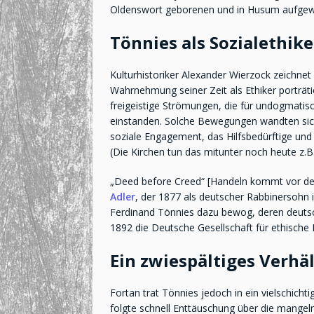
Oldenswort geborenen und in Husum aufgew
Tönnies als Sozialethik
Kulturhistoriker Alexander Wierzock zeichnet 
Wahrnehmung seiner Zeit als Ethiker porträti
freigeistige Strömungen, die für undogmatis
einstanden. Solche Bewegungen wandten sic
soziale Engagement, das Hilfsbedürftige und 
(Die Kirchen tun das mitunter noch heute z.B. 
„Deed before Creed“ [Handeln kommt vor de
Adler
, der 1877 als deutscher Rabbinersohn 
Ferdinand Tönnies dazu bewog, deren deutsc
1892 die Deutsche Gesellschaft für ethische 
Ein zwiespältiges Verhä
Fortan trat Tönnies jedoch in ein vielschich
folgte schnell Enttäuschung über die mangel