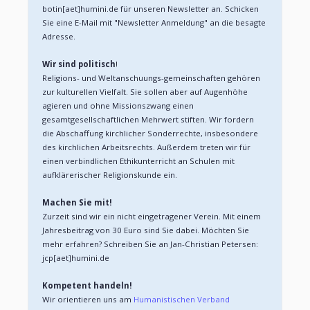
botin[aet]humini.de für unseren Newsletter an. Schicken 
Sie eine E-Mail mit "Newsletter Anmeldung" an die besagte 
Adresse.
Wir sind politisch
!
Religions- und Weltanschuungs-gemeinschaften gehören 
zur kulturellen Vielfalt. Sie sollen aber auf Augenhöhe 
agieren und ohne Missionszwang einen 
gesamtgesellschaftlichen Mehrwert stiften. Wir fordern 
die Abschaffung kirchlicher Sonderrechte, insbesondere 
des kirchlichen Arbeitsrechts. Außerdem treten wir für 
einen verbindlichen Ethikunterricht an Schulen mit 
aufklärerischer Religionskunde ein.
Machen Sie mit!
Zurzeit sind wir ein nicht eingetragener Verein. Mit einem 
Jahresbeitrag von 30 Euro sind Sie dabei. Möchten Sie 
mehr erfahren? Schreiben Sie an Jan-Christian Petersen: 
jcp[aet]humini.de
Kompetent handeln!
Wir orientieren uns am 
Humanistischen Verband 